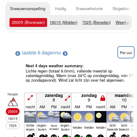
Sneeuwvoorspelling
Huidig
Sneeuwhistorie
Skigebied Inf
2500
ft
(Bovenaan)
1601
ft
(Midden)
702
ft
(Beneden)
Weerkaarte
laatste 6 dagen
nu
Per uur
Next 4 days weather summary:
Lichte regen (totaal 9.0mm), vallende meestal op
zaterdagmiddag. Warm (max 24°C op zondagmiddag, min 17°
op zondagavond). Wind zal licht zijn over het algemeen.
Hoogte
zaterdag
zondag
maandag
8
9
10
nacht
AM
PM
nacht
AM
PM
nacht
AM
PM
nac
2500
ft
1601
ft
lichte
regen­
regen­
licht
licht
reg
702
ft
kans
helder
helder
helder
regen
buien
onweer
buien
bewolkt
bewolkt
bui