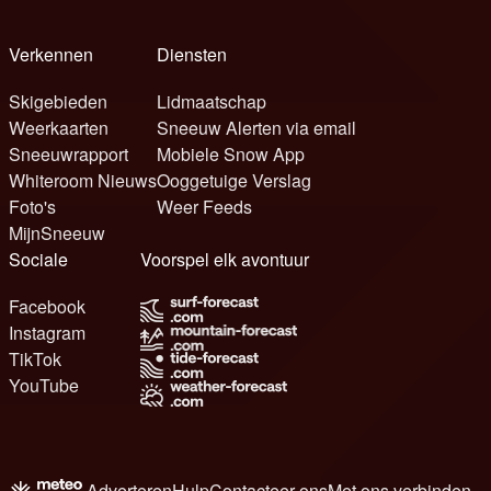
Verkennen
Diensten
Skigebieden
Lidmaatschap
Weerkaarten
Sneeuw Alerten via email
Sneeuwrapport
Mobiele Snow App
Whiteroom Nieuws
Ooggetuige Verslag
Foto's
Weer Feeds
MijnSneeuw
Sociale
Voorspel elk avontuur
Facebook
Instagram
TikTok
YouTube
Adverteren
Hulp
Contacteer ons
Met ons verbinden