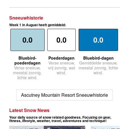
Sneeuwhistorie
Week 1 in August heeft gemiddeld:
0.0
0.0
0.0
Bluebird-
Poederdagen
Bluebird-dagen
poederdagen
Verse sneeuw,
Gemiddelde sneeuw,
Verse sneeuw,
vrij zonnig, wat
meestal zonnig, lichte
meestal zonnig,
wind.
wind.
lichte wind.
Ascutney Mountain Resort Sneeuwhistorie