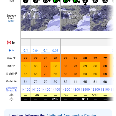
mph
5
5
10
10
10
10
5
10
10
2
Sneeuw
kaart
Meer
in
—
—
—
—
—
—
—
—
—
0.1
0.1
0.04
0.08
—
—
—
—
—
0.
in
72
72
73
70
72
75
68
72
72
6
max
°
F
66
66
72
66
68
73
63
66
68
6
min
°
F
66
66
72
66
68
73
63
66
68
6
chill
°
F
84
72
70
80
62
41
65
51
68
7
Vocht.
%
Vriespunt
14100
14100
14400
14400
14300
14800
13900
13100
13100
141
Niveau
ft
—
5:46
—
—
5:47
—
—
5:48
—
—
—
—
8:02
—
—
8:01
—
—
8:
Lawine-informatie:
National Avalanche Center