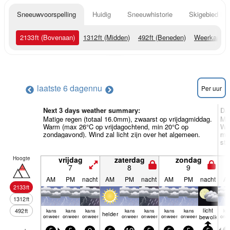
Sneeuwvoorspelling
Huidig
Sneeuwhistorie
Skigebied Inf
2133
ft
(Bovenaan)
1312
ft
(Midden)
492
ft
(Beneden)
Weerkaarte
laatste 6 dagen
nu
Per uur
Next 3 days weather summary:
Da
Matige regen (totaal 16.0mm), zwaarst op vrijdagmiddag.
Mat
Warm (max 26°C op vrijdagochtend, min 20°C op
Wa
zondagavond). Wind zal licht zijn over het algemeen.
ma
sto
Hoogte
vrijdag
zaterdag
zondag
7
8
9
AM
PM
nacht
AM
PM
nacht
AM
PM
nacht
A
2133
ft
1312
ft
licht
492
ft
kans
kans
kans
kans
kans
kans
kans
ka
helder
onweer
onweer
onweer
onweer
onweer
onweer
onweer
bewolkt
onw