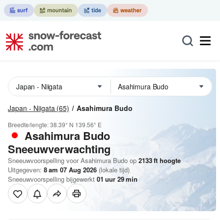
Japan - Niigata
(65)
Asahimura Budo
Breedte/lengte:
38.39° N
139.56° E
Asahimura Budo
Sneeuwverwachting
Sneeuwvoorspelling voor Asahimura Budo op
2133
ft
hoogte
Uitgegeven:
8 am 07 Aug 2026
(lokale tijd)
Sneeuwvoorspelling bijgewerkt
01
uur
29
min