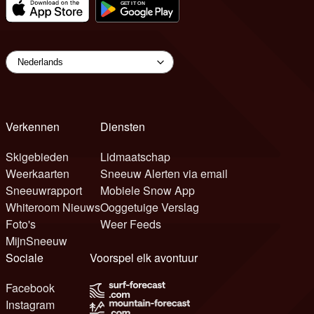
Verkennen
Diensten
Skigebieden
Lidmaatschap
Weerkaarten
Sneeuw Alerten via email
Sneeuwrapport
Mobiele Snow App
Whiteroom Nieuws
Ooggetuige Verslag
Foto's
Weer Feeds
MijnSneeuw
Sociale
Voorspel elk avontuur
Facebook
Instagram