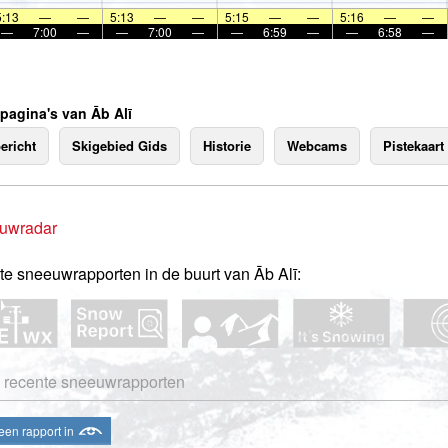
5:13
—
—
5:13
—
—
5:15
—
—
5:16
—
—
—
7:00
—
—
7:00
—
—
6:59
—
—
6:58
—
 pagina's van Āb Alī
ericht
Skigebied Gids
Historie
Webcams
Pistekaart
uwradar
te sneeuwrapporten in de buurt van Āb Alī:
 recente sneeuwrapporten
een rapport in