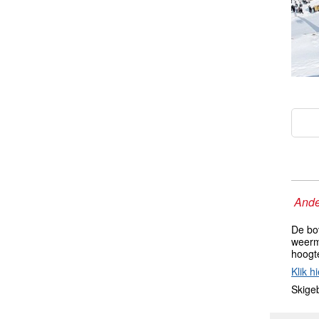
Ande
De bo
weerm
hoogt
Klik hi
Skige