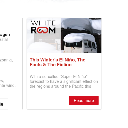
:
dagen
stal
.
This Winter’s El Niño, The
 zonnig,
Facts & The Fiction
With a so-called “Super El Niño”
w,
forecast to have a significant effect on
hte wind.
the regions around the Pacific this
winter, the question skiers are asking
is simple: book now or wait, and
Read more
where are the best odds?
ie