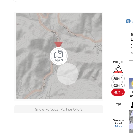
N
L
z
1
a
Hoogte
8691
ft
8281
ft
7871
ft
b
mph
Snow-Forecast Partner Offers
Sneeuw
kaart
Meer