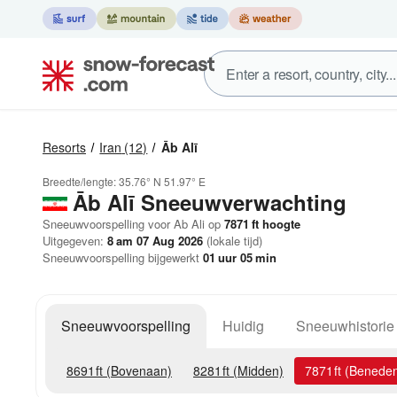
Resorts
Iran
(12)
Āb Alī
Breedte/lengte:
35.76° N
51.97° E
Āb Alī
Sneeuwverwachting
Sneeuwvoorspelling voor Ab Ali op
7871
ft
hoogte
Uitgegeven:
8 am 07 Aug 2026
(lokale tijd)
Sneeuwvoorspelling bijgewerkt
01
uur
05
min
Sneeuwvoorspelling
Huidig
Sneeuwhistorie
8691
ft
(Bovenaan)
8281
ft
(Midden)
7871
ft
(Benede