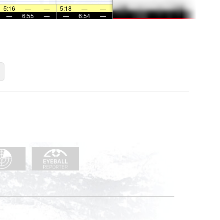
5:16
—
—
5:18
—
—
—
6:55
—
—
6:54
—