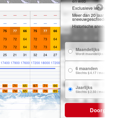
en web
Exclusieve ledenkorting
Meer dan 20 jaar
—
—
—
—
—
—
sneeuwgeschiedenis
—
—
—
—
—
—
Historische sneeuwgeg
75
77
66
75
77
66
73
72
64
72
73
64
73
72
64
72
73
64
Maandelijks
Wordt maandelijks verlengd
25
21
31
32
24
27
17400
17900
17600
17200
18000
17200
6 maanden
Slechts $ 4.17 / maand
69
71
65
67
71
66
Jaarlijks
74
74
65
73
75
65
Slechts $ 2.50 / maand
Doorgaan