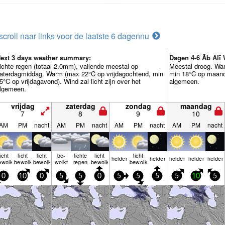
scroll naar links voor de laatste 6 dagen
nu
ext 3 days weather summary:
Dagen 4-6 Āb Alī
ichte regen (totaal 2.0mm), vallende meestal op
Meestal droog. Wa
aterdagmiddag. Warm (max 22°C op vrijdagochtend, min
min 18°C op maanda
5°C op vrijdagavond). Wind zal licht zijn over het
algemeen.
lgemeen.
vrijdag
zaterdag
zondag
maandag
7
8
9
10
AM
PM
nacht
AM
PM
nacht
AM
PM
nacht
AM
PM
nacht
licht
licht
licht
be­
lichte
licht
licht
helder
helder
helder
helder
helder
ewolkt
bewolkt
bewolkt
wolkt
regen
bewolkt
bewolkt
0
10
0
5
5
0
5
5
5
5
10
5