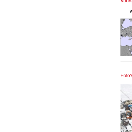
Voors
V
Foto'