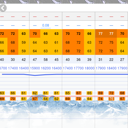
—
—
—
—
—
—
—
—
—
—
—
—
—
—
—
—
0.08
—
—
—
—
—
—
—
72
72
63
70
66
63
70
72
66
77
77
70
66
68
59
64
63
61
68
72
63
72
75
64
66
68
59
64
63
61
68
72
63
72
75
64
40
30
42
47
58
45
40
36
39
31
22
27
6700
17400
16400
15900
16200
16400
17400
17700
18000
17900
18400
17900
63
66
61
62
61
61
65
67
65
69
72
68
69
70
61
67
64
62
69
72
64
74
76
67