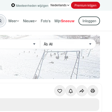
Premium krijgen
Meeteenheden wijzigen
Weer
Nieuws
Foto's
Mijn
Sneeuw
Inloggen