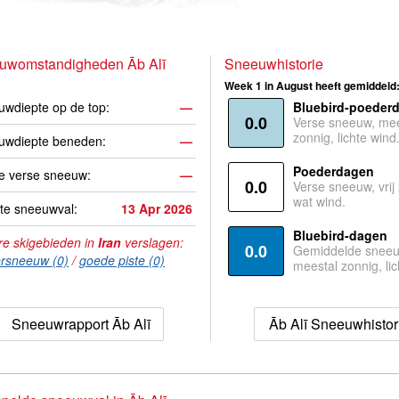
uwomstandigheden Āb Alī
Sneeuwhistorie
Week 1 in August heeft gemiddeld
wdiepte op de top:
—
Bluebird-poeder
0.0
Verse sneeuw, mee
zonnig, lichte wind
uwdiepte beneden:
—
Poederdagen
e verse sneeuw:
—
0.0
Verse sneeuw, vrij
wat wind.
te sneeuwval:
13 Apr 2026
Bluebird-dagen
e skigebieden in
Iran
verslagen:
0.0
Gemiddelde sneeu
rsneeuw (0)
/
goede piste (0)
meestal zonnig, lic
Sneeuwrapport Āb Alī
Āb Alī Sneeuwhistor