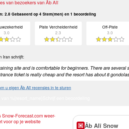
es van bezoekers van Āb Alī
n:
2.8
Gebaseerd op
4
Stem(men) en
1
beoordeling
uwzekerheid
Piste Vercheidenheid
Off-Piste
3.0
2.3
3.0
 Iran schrijft:
 training site and is comfortable for beginners. There are several 
rance ticket is really cheap and the resort has about 8 gondolas
 om u eigen Āb Alī recensies in te sturen
 van %{resort_name}
Schrijf een beoordeling
s Snow-Forecast.com weer-
t voor op je website