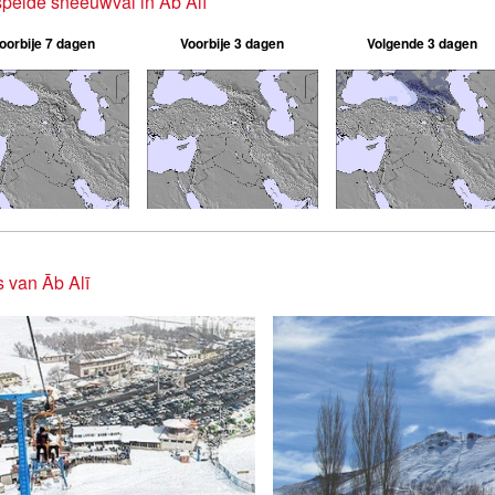
pelde sneeuwval in Āb Alī
oorbije 7 dagen
Voorbije 3 dagen
Volgende 3 dagen
s van Āb Alī