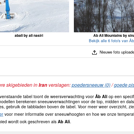
abali by ali nasiri
Ab Ali Mountains by sin
Bekijk alle 6 foto's van Āb
Nieuwe foto upload
re skigebieden in
Iran
verslagen:
poedersneeuw (0)
/
goede pis
venstaande tabel toont de weersverwachting voor
Āb Alī
op een specif
odellen berekenen sneeuwverwachtingen voor de top, midden en dals
es, gebruik de tabbladen boven de tabel. Voor meer weer overzicht, zi
er
voor meer informatie over sneeuwhoogten en hoe we onze tempera
bied wordt ook geschreven als
Ab Ali
.