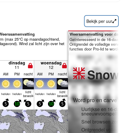
Bekijk per uur
 Weerssamenvatting
Weersamenvatting voor dagen 7-1
rm (max 25°C op maandagochtend,
Geïnteresseerd in de 16-daagse ver
gavond). Wind zal licht zijn over het
Ontgrendel de volledige verwachting
functies door Pro-lid te worden.
dinsdag
woensdag
11
12
Snow
Pr
AM
PM
nacht
AM
PM
nacht
licht
licht
helder
helder
helder
helder
bewolkt
bewolkt
Word pro en carve uit:
5
10
5
5
10
5
Uurlijkse en 16-daagse
sneeuwvoorspellingen
Snel browsen zonder adv
Ontgrendel volledige to