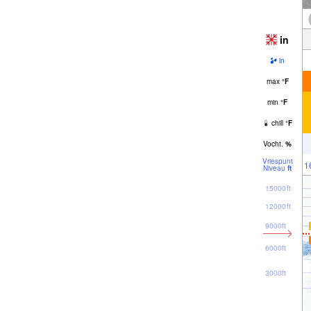
in
in
max
°
F
min
°
F
chill
°
F
Vocht.
%
Vriespunt
1
Niveau
ft
15000ft
12000ft
9000ft
6000ft
3000ft