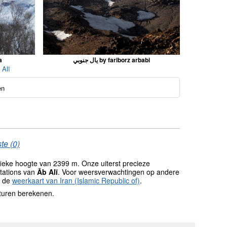
a
يال جنوبي by fariborz arbabi
 Alī
en
te (0)
ieke hoogte van 2399 m. Onze uiterst precieze
tations van
Āb Alī
. Voor weersverwachtingen op andere
e de
weerkaart van Iran (Islamic Republic of)
.
turen berekenen.