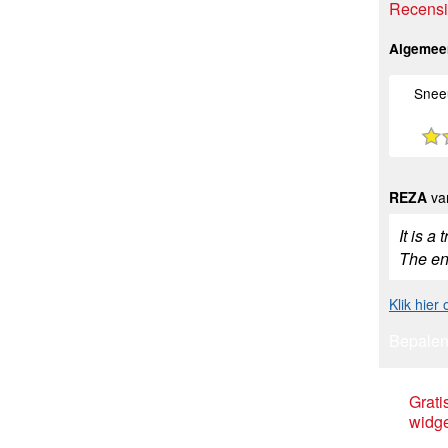
Recensi
Algemee
Snee
REZA
van
It is a
The ent
Klik hier
Bepalen
Grati
widge