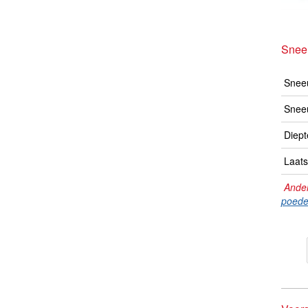
Snee
Sneeu
Snee
Diept
Laats
Ander
poede