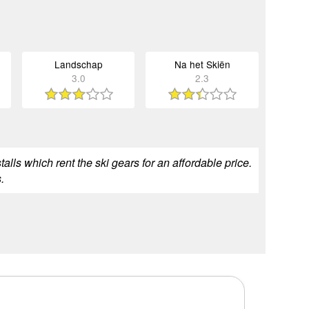
Landschap
Na het Skiën
3.0
2.3
stalls which rent the ski gears for an affordable price.
.