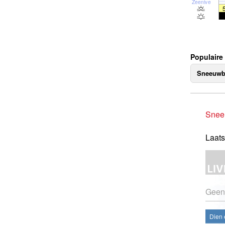
Zeeniveau
Populaire
Sneeuwb
Snee
Laats
Geen
Dien 