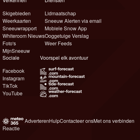
Verkennen
Diensten
Skigebieden
Lidmaatschap
Weerkaarten
Sneeuw Alerten via email
Sneeuwrapport
Mobiele Snow App
Whiteroom Nieuws
Ooggetuige Verslag
Foto's
Weer Feeds
MijnSneeuw
Sociale
Voorspel elk avontuur
Facebook
Instagram
TikTok
YouTube
Adverteren
Hulp
Contacteer ons
Met ons verbinden
Reactie