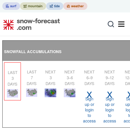
SNOWFALL ACCUMULATIONS
LAST
NEXT
NEXT
NEXT
NEXT
NEXT
LAST
7
3
3–6
6–9
9–12
12
3
DAYS
DAYS
DAYS
DAYS
DAYS
DA
DAYS
x
x
Sign
Sign
Si
up or
up or
up
login
login
lo
to
to
t
access
access
acc