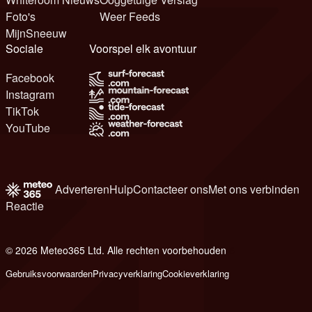
Foto's
Weer Feeds
MijnSneeuw
Sociale
Voorspel elk avontuur
Facebook
Instagram
TikTok
YouTube
Adverteren
Hulp
Contacteer ons
Met ons verbinden
Reactie
© 2026 Meteo365 Ltd. Alle rechten voorbehouden
6
Gebruiksvoorwaarden
Privacyverklaring
Cookieverklaring