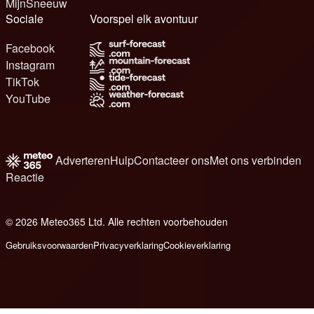
MijnSneeuw
Sociale
Voorspel elk avontuur
Facebook
Instagram
TikTok
YouTube
Adverteren
Hulp
Contacteer ons
Met ons verbinden
Reactie
© 2026 Meteo365 Ltd. Alle rechten voorbehouden
6
Gebruiksvoorwaarden
Privacyverklaring
Cookieverklaring