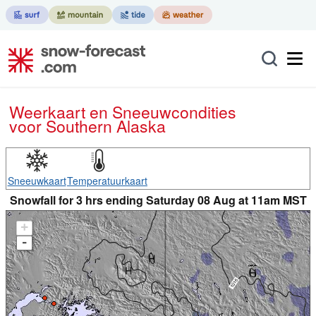
Weerkaart en Sneeuwcondities
voor Southern Alaska
Sneeuwkaart
Temperatuurkaart
Snowfall for 3 hrs ending Saturday 08 Aug at 11am MST
+
-