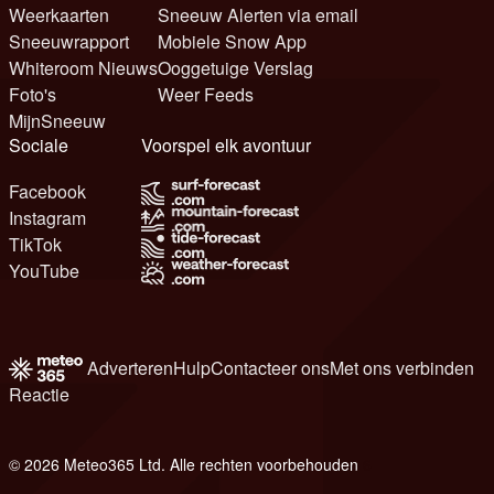
Weerkaarten
Sneeuw Alerten via email
Sneeuwrapport
Mobiele Snow App
Whiteroom Nieuws
Ooggetuige Verslag
Foto's
Weer Feeds
MijnSneeuw
Sociale
Voorspel elk avontuur
Facebook
Instagram
TikTok
YouTube
Adverteren
Hulp
Contacteer ons
Met ons verbinden
Reactie
© 2026 Meteo365 Ltd. Alle rechten voorbehouden
6