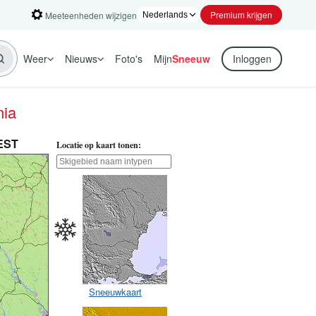
Premium krijgen
Meeteenheden wijzigen
Weer
Nieuws
Foto's
Mijn
Sneeuw
Inloggen
nia
EEST
Locatie op kaart tonen:
Sneeuwkaart