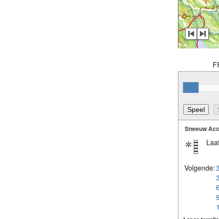
F
Sneeuw Acc
Laat
Volgende: