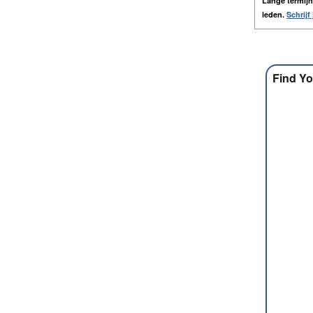
Lange termij
leden.
Schrijf 
Find Yo