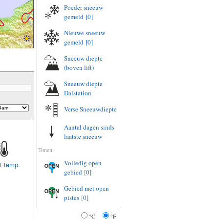
Poeder sneeuw
gemeld
[0]
Nieuwe sneeuw
gemeld
[0]
Sneeuw diepte
(boven lift)
Sneeuw diepte
Dalstation
Verse Sneeuwdiepte
Aantal dagen sinds
laatste sneeuw
Tonen:
Volledig open
t temp.
gebied
[0]
Gebied met open
pistes
[0]
°C
°F