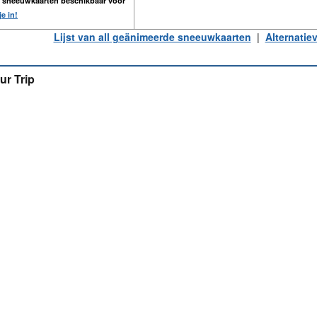
n sneeuwkaarten beschikbaar voor
je in!
Lijst van all geänimeerde sneeuwkaarten
|
Alternatie
ur Trip