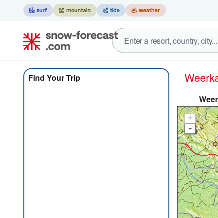
Weer
Find Your Trip
Weer
+
-