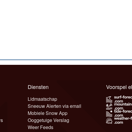
Diensten
Voorspel 
Lidmaatschap
Sneeuw Alerten via email
Mobiele Snow App
ws
Ooggetuige Verslag
Weer Feeds