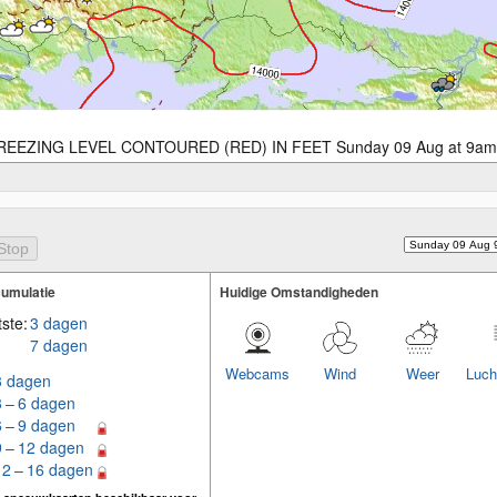
REEZING LEVEL CONTOURED (RED) IN FEET Sunday 09 Aug at 9am
umulatie
Huidige Omstandigheden
ste:
3 dagen
7 dagen
Webcams
Wind
Weer
Luch
3 dagen
3 – 6 dagen
6 – 9 dagen
9 – 12 dagen
12 – 16 dagen