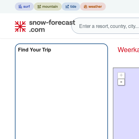
Weer
Find Your Trip
+
-