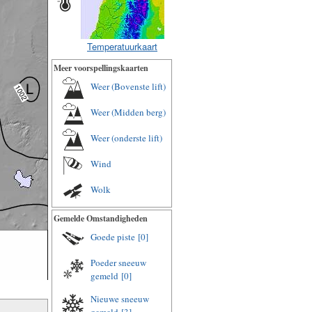
Temperatuurkaart
Meer voorspellingskaarten
Weer (Bovenste lift)
Weer (Midden berg)
Weer (onderste lift)
Wind
Wolk
Gemelde Omstandigheden
Goede piste
[0]
Poeder sneeuw
gemeld
[0]
Nieuwe sneeuw