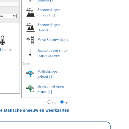
gemeld
[3]
Sneeuw diepte
(boven lift)
Sneeuw diepte
Dalstation
Verse Sneeuwdiepte
t temp.
Aantal dagen sinds
laatste sneeuw
Tonen:
Volledig open
gebied
[1]
Gebied met open
pistes
[4]
°C
°F
ve statische sneeuw en weerkaarten