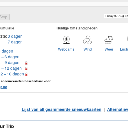
umulatie
Huidige Omstandigheden
ste:
3 dagen
7 dagen
Webcams
Wind
Weer
Luch
3 dagen
3 – 6 dagen
6 – 9 dagen
9 – 12 dagen
12 – 16 dagen
n sneeuwkaarten beschikbaar voor
je in!
Lijst van all geänimeerde sneeuwkaarten
|
Alternatie
ur Trip