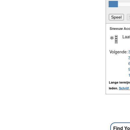
Sneeuw Acc
Laat
Volgende:
Lange termij
leden.
Schrijf 
Find Yo