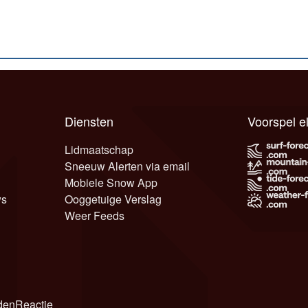
Diensten
Voorspel 
Lidmaatschap
Sneeuw Alerten via email
Mobiele Snow App
ws
Ooggetuige Verslag
Weer Feeds
den
Reactie