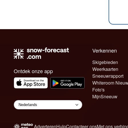
Verkennen
Skigebieden
Weerkaarten
Ontdek onze app
Sneeuwrapport
Whiteroom Nieu
Foto's
MijnSneeuw
Adverteren
Hulp
Contacteer ons
Met ons verbin