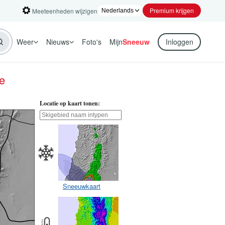
Premium krijgen
Meeteenheden wijzigen
Weer
Nieuws
Foto's
Mijn
Sneeuw
Inloggen
e
Locatie op kaart tonen:
Sneeuwkaart