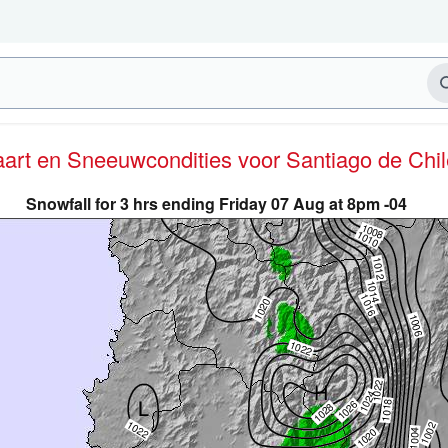
kaart en Sneeuwcondities
voor Santiago de Chil
Snowfall for 3 hrs ending Friday 07 Aug at 8pm -04