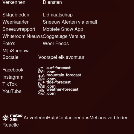
Verkennen
Diensten
Skigebieden
Lidmaatschap
Weerkaarten
Sneeuw Alerten via email
Sneeuwrapport
Mobiele Snow App
Whiteroom Nieuws
Ooggetuige Verslag
Foto's
Weer Feeds
MijnSneeuw
Sociale
Voorspel elk avontuur
Facebook
Instagram
TikTok
YouTube
Adverteren
Hulp
Contacteer ons
Met ons verbinden
Reactie