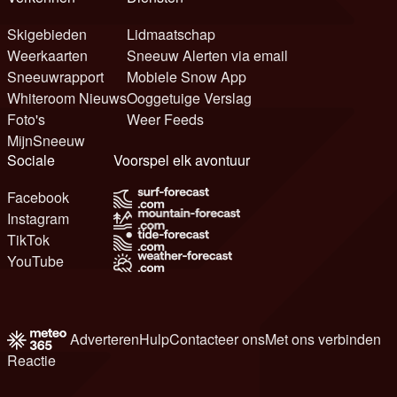
Skigebieden
Lidmaatschap
Weerkaarten
Sneeuw Alerten via email
Sneeuwrapport
Mobiele Snow App
Whiteroom Nieuws
Ooggetuige Verslag
Foto's
Weer Feeds
MijnSneeuw
Sociale
Voorspel elk avontuur
Facebook
Instagram
TikTok
YouTube
Adverteren
Hulp
Contacteer ons
Met ons verbinden
Reactie