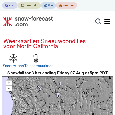
Weerkaart en Sneeuwcondities
voor North California
Sneeuwkaart
Temperatuurkaart
Snowfall for 3 hrs ending Friday 07 Aug at 5pm PDT
+
-