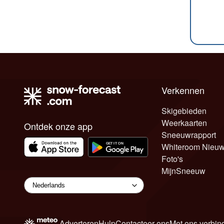
Verkennen
Skigebieden
Weerkaarten
Ontdek onze app
Sneeuwrapport
Whiteroom Nieu
Foto's
MijnSneeuw
Adverteren
Hulp
Contacteer ons
Met ons verbin