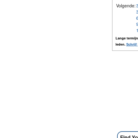
Volgende:
Lange termij
leden.
Schrijf 
Find Yo