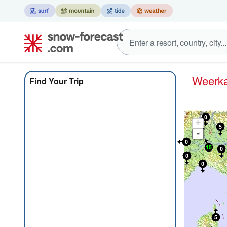
Weer
Find Your Trip
+
-