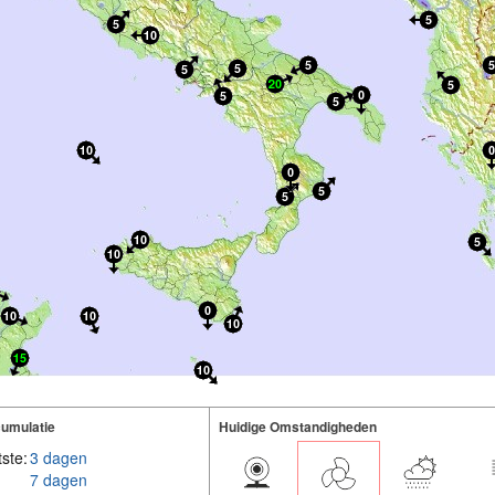
umulatie
Huidige Omstandigheden
ste:
3 dagen
7 dagen