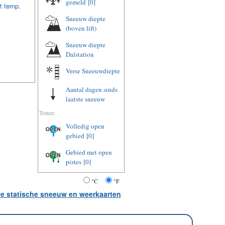
gemeld
[0]
t temp.
Sneeuw diepte
(boven lift)
Sneeuw diepte
Dalstation
Verse Sneeuwdiepte
Aantal dagen sinds
laatste sneeuw
Tonen:
Volledig open
gebied
[0]
Gebied met open
pistes
[0]
°C
°F
ve statische sneeuw en weerkaarten