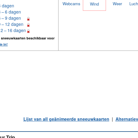
Webcams
Weer
Luch
Wind
3 dagen
3 – 6 dagen
6 – 9 dagen
9 – 12 dagen
12 – 16 dagen
n sneeuwkaarten beschikbaar voor
je in!
Lijst van all geänimeerde sneeuwkaarten
|
Alternatie
ur Trip