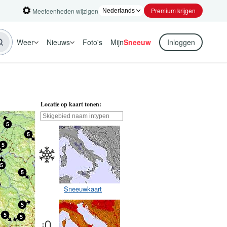
Premium krijgen
Meeteenheden wijzigen
Weer
Nieuws
Foto's
Mijn
Sneeuw
Inloggen
Locatie op kaart tonen:
Sneeuwkaart