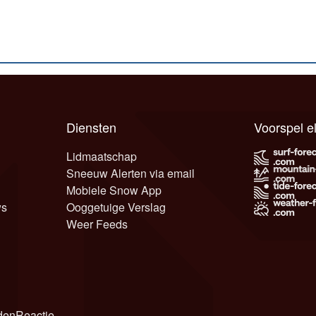
Diensten
Voorspel 
Lidmaatschap
Sneeuw Alerten via email
Mobiele Snow App
ws
Ooggetuige Verslag
Weer Feeds
den
Reactie