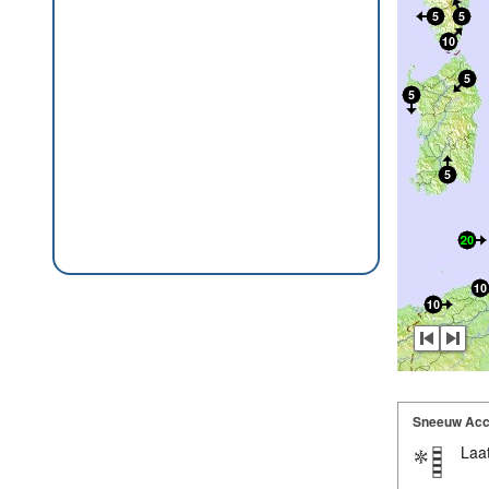
Sneeuw Acc
Laat