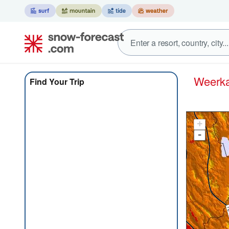
Weer
Find Your Trip
+
-