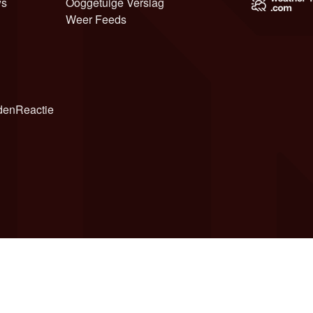
ws
Ooggetuige Verslag
Weer Feeds
den
Reactie