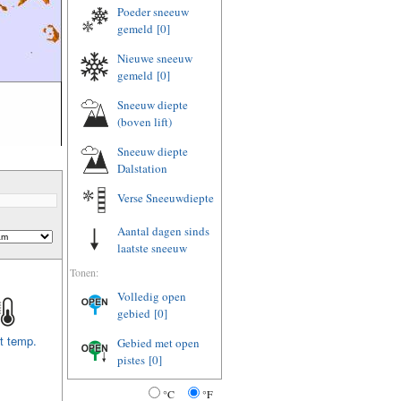
Poeder sneeuw
gemeld
[0]
Nieuwe sneeuw
gemeld
[0]
Sneeuw diepte
(boven lift)
Sneeuw diepte
Dalstation
Verse Sneeuwdiepte
Aantal dagen sinds
laatste sneeuw
Tonen:
Volledig open
gebied
[0]
t temp.
Gebied met open
pistes
[0]
°C
°F