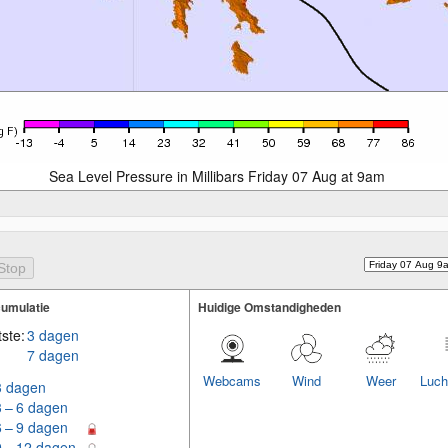
Sea Level Pressure in Millibars Friday 07 Aug at 9am
umulatie
Huidige Omstandigheden
ste:
3 dagen
7 dagen
Webcams
Wind
Weer
Luch
3 dagen
3 – 6 dagen
6 – 9 dagen
9 – 12 dagen