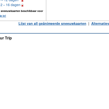
12 – 16 dagen
n sneeuwkaarten beschikbaar voor
je in!
Lijst van all geänimeerde sneeuwkaarten
|
Alternatie
ur Trip