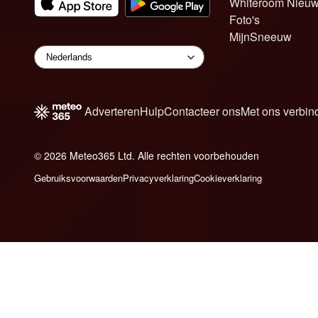
Whiteroom Nieu
Foto's
MijnSneeuw
Adverteren
Hulp
Contacteer ons
Met ons verbin
© 2026 Meteo365 Ltd. Alle rechten voorbehouden
6
Gebruiksvoorwaarden
Privacyverklaring
Cookieverklaring