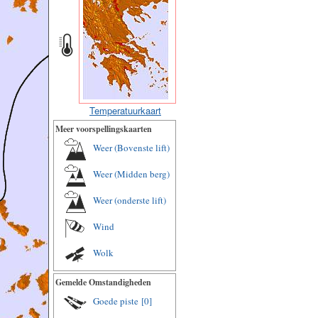
Temperatuurkaart
Meer voorspellingskaarten
Weer (Bovenste lift)
Weer (Midden berg)
Weer (onderste lift)
Wind
Wolk
Gemelde Omstandigheden
Goede piste
[0]