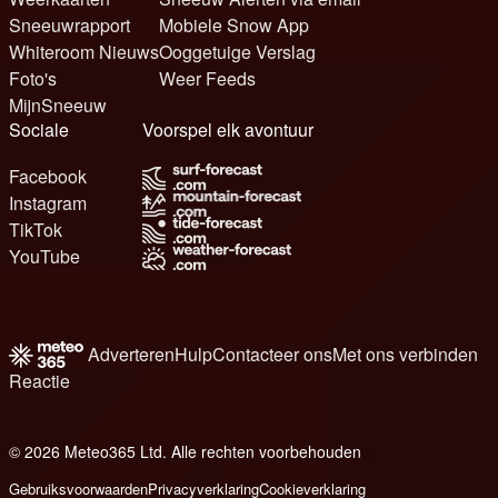
Sneeuwrapport
Mobiele Snow App
Whiteroom Nieuws
Ooggetuige Verslag
Foto's
Weer Feeds
MijnSneeuw
Sociale
Voorspel elk avontuur
Facebook
Instagram
TikTok
YouTube
Adverteren
Hulp
Contacteer ons
Met ons verbinden
Reactie
© 2026 Meteo365 Ltd. Alle rechten voorbehouden
6
Gebruiksvoorwaarden
Privacyverklaring
Cookieverklaring