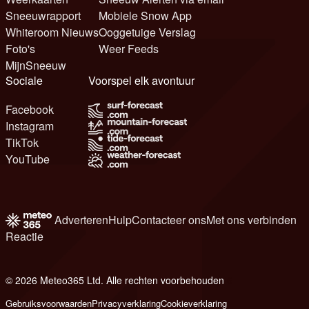
Sneeuwrapport
Mobiele Snow App
Whiteroom Nieuws
Ooggetuige Verslag
Foto's
Weer Feeds
MijnSneeuw
Sociale
Voorspel elk avontuur
Facebook
Instagram
TikTok
YouTube
Adverteren
Hulp
Contacteer ons
Met ons verbinden
Reactie
© 2026 Meteo365 Ltd. Alle rechten voorbehouden
6
Gebruiksvoorwaarden
Privacyverklaring
Cookieverklaring