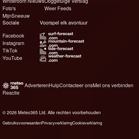
Whiteroom Nieuws
Ooggetuige Verslag
Foto's
Weer Feeds
MijnSneeuw
Sociale
Voorspel elk avontuur
Facebook
Instagram
TikTok
YouTube
Adverteren
Hulp
Contacteer ons
Met ons verbinden
Reactie
© 2026 Meteo365 Ltd. Alle rechten voorbehouden
6
Gebruiksvoorwaarden
Privacyverklaring
Cookieverklaring