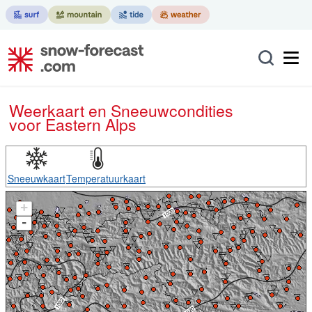
Weerkaart en Sneeuwcondities
voor Eastern Alps
Sneeuwkaart
Temperatuurkaart
+
-