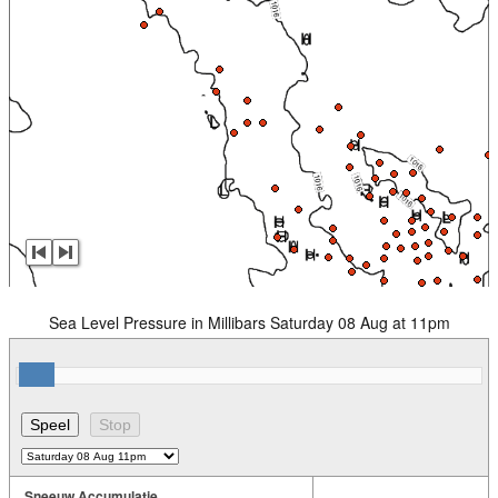
Sea Level Pressure in Millibars Saturday 08 Aug at 11pm
Sneeuw Accumulatie