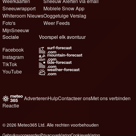
Weerkaarten
Sneeuw Alerten via email
Sneeuwrapport
Mobiele Snow App
Whiteroom Nieuws
Ooggetuige Verslag
Foto's
Weer Feeds
MijnSneeuw
Sociale
Voorspel elk avontuur
Facebook
Instagram
TikTok
YouTube
Adverteren
Hulp
Contacteer ons
Met ons verbinden
Reactie
© 2026 Meteo365 Ltd. Alle rechten voorbehouden
6
Gebruiksvoorwaarden
Privacyverklaring
Cookieverklaring