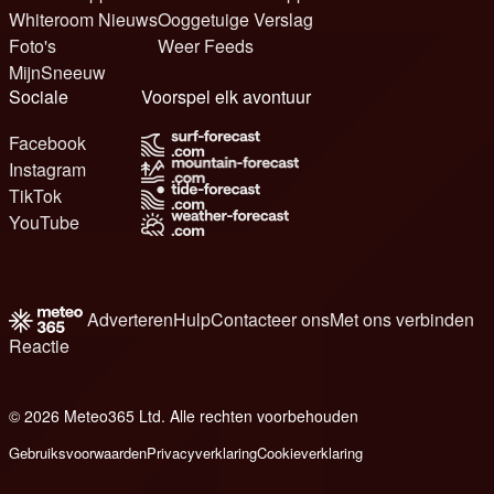
Whiteroom Nieuws
Ooggetuige Verslag
Foto's
Weer Feeds
MijnSneeuw
Sociale
Voorspel elk avontuur
Facebook
Instagram
TikTok
YouTube
Adverteren
Hulp
Contacteer ons
Met ons verbinden
Reactie
© 2026 Meteo365 Ltd. Alle rechten voorbehouden
6
Gebruiksvoorwaarden
Privacyverklaring
Cookieverklaring