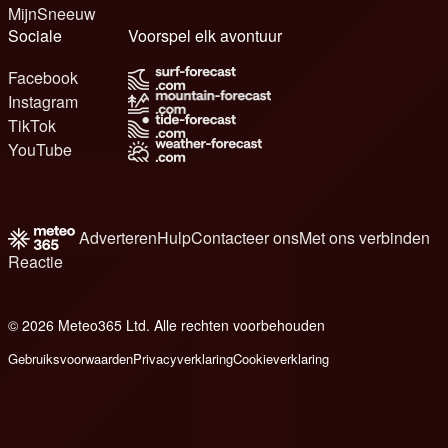
MijnSneeuw
Sociale
Voorspel elk avontuur
Facebook
Instagram
TikTok
YouTube
Adverteren
Hulp
Contacteer ons
Met ons verbinden
Reactie
© 2026 Meteo365 Ltd. Alle rechten voorbehouden
6
Gebruiksvoorwaarden
Privacyverklaring
Cookieverklaring