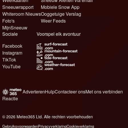
Weerkaarten
Sneeuw Alerten via email
Sneeuwrapport
Mobiele Snow App
Whiteroom Nieuws
Ooggetuige Verslag
Foto's
Weer Feeds
MijnSneeuw
Sociale
Voorspel elk avontuur
Facebook
Instagram
TikTok
YouTube
Adverteren
Hulp
Contacteer ons
Met ons verbinden
Reactie
© 2026 Meteo365 Ltd. Alle rechten voorbehouden
6
Gebruiksvoorwaarden
Privacyverklaring
Cookieverklaring