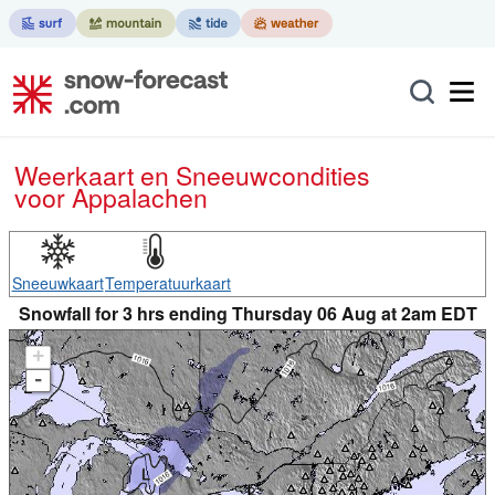
Weerkaart en Sneeuwcondities
voor Appalachen
Sneeuwkaart
Temperatuurkaart
Snowfall for 3 hrs ending Thursday 06 Aug at 2am EDT
+
-