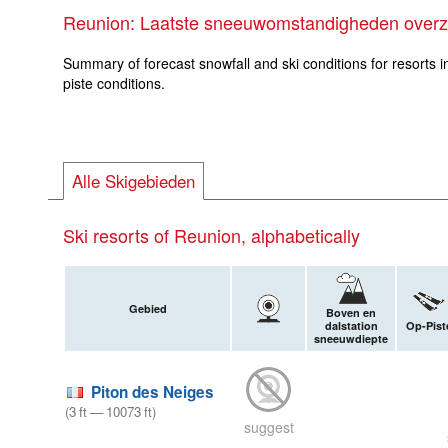
Reunion: Laatste sneeuwomstandigheden overz
Summary of forecast snowfall and ski conditions for resorts i
piste conditions.
Alle Skigebieden
Ski resorts of Reunion, alphabetically
Gebied
Boven en
dalstation
Op-Pist
sneeuwdiepte
Piton des Neiges
(
3
ft
—
10073
ft
)
suggest