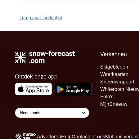
Terug naar landenlijst
Verkennen
Skigebieden
Weerkaarten
Ontdek onze app
Sneeuwrapport
Whiteroom Nieu
Foto's
MijnSneeuw
Adverteren
Hulp
Contacteer ons
Met ons verbin