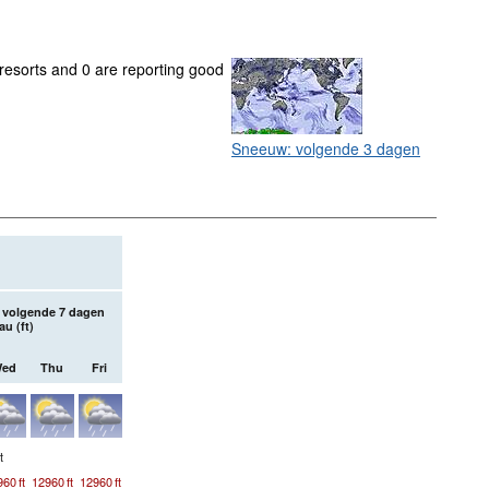
 resorts and 0 are reporting good
Sneeuw: volgende 3 dagen
 volgende 7 dagen
au (
ft
)
ed
Thu
Fri
t
960
ft
12960
ft
12960
ft