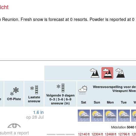
icht
n Reunion. Fresh snow is forecast at 0 resorts. Powder is reported at 0
Weersvoorspelling voor de
Vriespunt Nive
Volgende 9 dagen
Laatste
e
Off-Piste
0–3 | 3–6 | 6–9
sneeuw
Sat
Sun
Mon
Tue
W
sneeuw (
in
)
1.6
in
op 28 Jul
Midstation
f
5040
submit a report
12140
ft
12304
ft
12468
ft
12796
ft
12