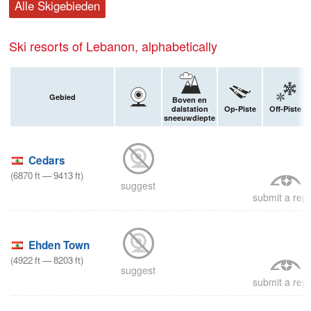
Alle Skigebieden
Ski resorts of Lebanon, alphabetically
Gebied
Boven en
dalstation
Op-Piste
Off-Piste
sneeuwdiepte
Cedars
(
6870
ft
—
9413
ft
)
suggest
submit a repo
Ehden Town
(
4922
ft
—
8203
ft
)
suggest
submit a repo