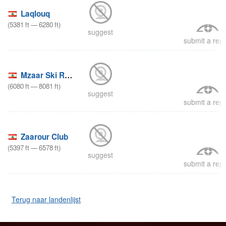
Laqlouq
(
5381
ft
—
6280
ft
)
suggest
submit a repo
Mzaar Ski Resort
(
6080
ft
—
8081
ft
)
suggest
submit a repo
Zaarour Club
(
5397
ft
—
6578
ft
)
suggest
submit a repo
Terug naar landenlijst