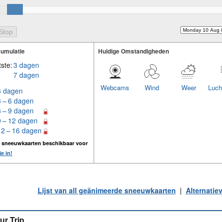
umulatie
Huidige Omstandigheden
ste:
3 dagen
7 dagen
Webcams
Wind
Weer
Luch
3 dagen
3 – 6 dagen
6 – 9 dagen
9 – 12 dagen
12 – 16 dagen
n sneeuwkaarten beschikbaar voor
je in!
Lijst van all geänimeerde sneeuwkaarten
|
Alternatie
ur Trip