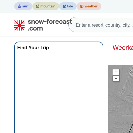
Weer
Find Your Trip
+
-