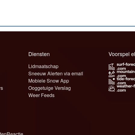
Diensten
Voorspel 
Lidmaatschap
Sneeuw Alerten via email
Mobiele Snow App
ws
Ooggetuige Verslag
Weer Feeds
den
Reactie