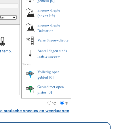
gemeld
[0]
Sneeuw diepte
(boven lift)
Sneeuw diepte
Dalstation
Verse Sneeuwdiepte
t temp.
Aantal dagen sinds
laatste sneeuw
Tonen:
Volledig open
gebied
[0]
Gebied met open
pistes
[0]
°C
°F
ve statische sneeuw en weerkaarten