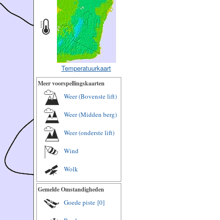
Temperatuurkaart
Meer voorspellingskaarten
Weer (Bovenste lift)
Weer (Midden berg)
Weer (onderste lift)
Wind
Wolk
Gemelde Omstandigheden
Goede piste
[0]