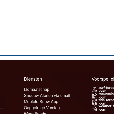
Diensten
Voorspel 
Lidmaatschap
Sneeuw Alerten via email
Mobiele Snow App
ws
Ooggetuige Verslag
Weer Feeds