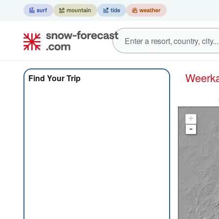
Weer
Find Your Trip
+
-