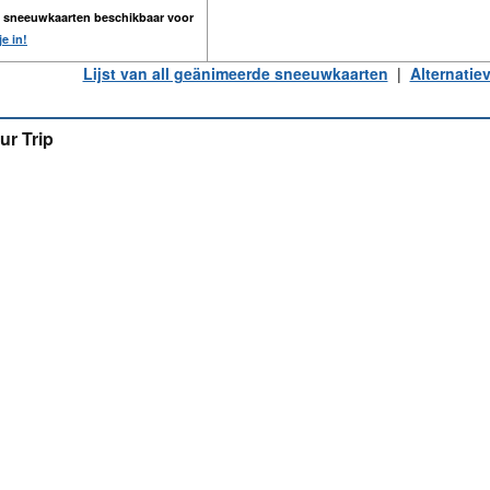
n sneeuwkaarten beschikbaar voor
je in!
Lijst van all geänimeerde sneeuwkaarten
|
Alternatie
ur Trip