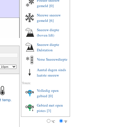
Poeder sneeuw
gemeld
[0]
Nieuwe sneeuw
gemeld
[6]
Sneeuw diepte
(boven lift)
Sneeuw diepte
Dalstation
Verse Sneeuwdiepte
Aantal dagen sinds
laatste sneeuw
Tonen:
Volledig open
gebied
[0]
t temp.
Gebied met open
pistes
[3]
°C
°F