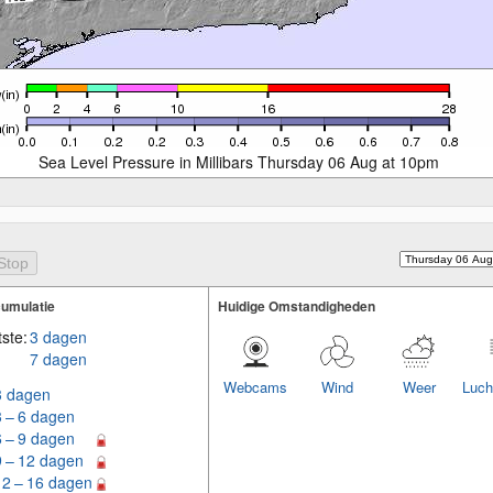
Sea Level Pressure in Millibars Thursday 06 Aug at 10pm
umulatie
Huidige Omstandigheden
ste:
3 dagen
7 dagen
Webcams
Wind
Weer
Luch
3 dagen
3 – 6 dagen
6 – 9 dagen
9 – 12 dagen
12 – 16 dagen