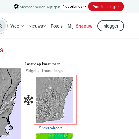
Premium krijgen
Meeteenheden wijzigen
Weer
Nieuws
Foto's
Mijn
Sneeuw
Inloggen
s
Locatie op kaart tonen:
Sneeuwkaart