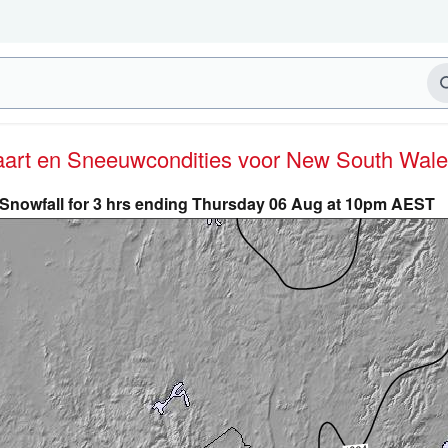
kaart en Sneeuwcondities
voor New South Wale
Snowfall for 3 hrs ending Thursday 06 Aug at 10pm AEST