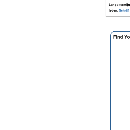
Lange termij
leden.
Schrijf 
Find Yo