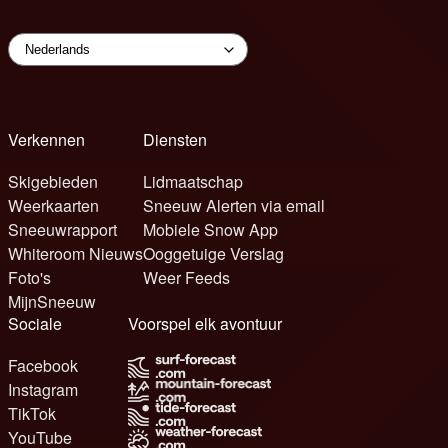
Verkennen
Diensten
Skigebieden
Lidmaatschap
Weerkaarten
Sneeuw Alerten via email
Sneeuwrapport
Mobiele Snow App
Whiteroom Nieuws
Ooggetuige Verslag
Foto's
Weer Feeds
MijnSneeuw
Sociale
Voorspel elk avontuur
Facebook
Instagram
TikTok
YouTube