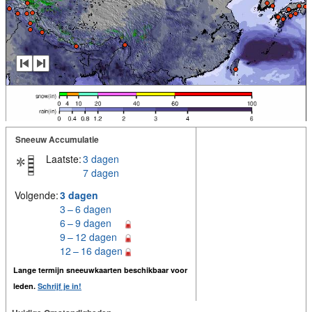
Sneeuw Accumulatie
Laatste:
3 dagen
7 dagen
Volgende:
3 dagen
3 – 6 dagen
6 – 9 dagen
9 – 12 dagen
12 – 16 dagen
Lange termijn sneeuwkaarten beschikbaar voor
leden.
Schrijf je in!