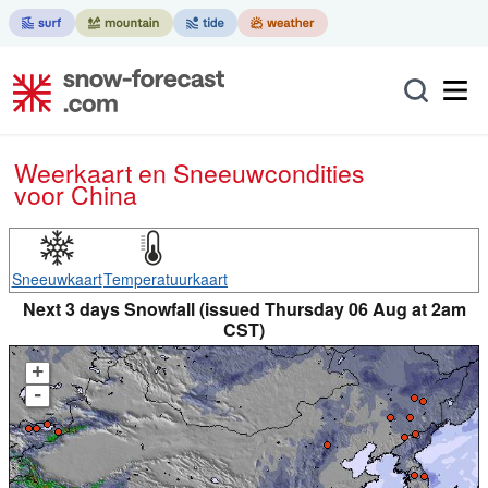
Weerkaart en Sneeuwcondities
voor China
Sneeuwkaart
Temperatuurkaart
Next 3 days Snowfall (issued Thursday 06 Aug at 2am
CST)
+
-