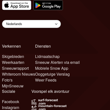
Verkennen
Diensten
Skigebieden
Lidmaatschap
Weerkaarten
Sneeuw Alerten via email
Sneeuwrapport
Mobiele Snow App
Whiteroom Nieuws
Ooggetuige Verslag
Foto's
Weer Feeds
MijnSneeuw
Sociale
Voorspel elk avontuur
Facebook
Instagram