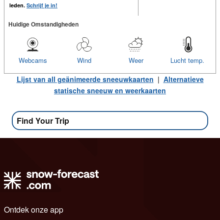
leden.
Schrijf je in!
Huidige Omstandigheden
Webcams
Wind
Weer
Lucht temp.
Lijst van all geänimeerde sneeuwkaarten
|
Alternatieve
statische sneeuw en weerkaarten
Find Your Trip
Ontdek onze app