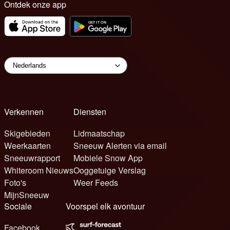
Ontdek onze app
Verkennen
Diensten
Skigebieden
Lidmaatschap
Weerkaarten
Sneeuw Alerten via email
Sneeuwrapport
Mobiele Snow App
Whiteroom Nieuws
Ooggetuige Verslag
Foto's
Weer Feeds
MijnSneeuw
Sociale
Voorspel elk avontuur
Facebook