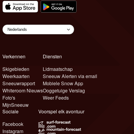
Verkennen
Diensten
Skigebieden
Lidmaatschap
Weerkaarten
Sneeuw Alerten via email
Sneeuwrapport
Mobiele Snow App
Whiteroom Nieuws
Ooggetuige Verslag
Foto's
Weer Feeds
MijnSneeuw
Sociale
Voorspel elk avontuur
Facebook
Instagram