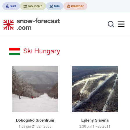
Ski Hungary
Dobogókő Sícentrum
Eplény Síaréna
1:58 pm 21 Jan 2006
3:36 pm 1 Feb 2011