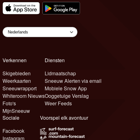
Verkennen
Diensten
Skigebieden
Lidmaatschap
Weerkaarten
Sneeuw Alerten via email
Sneeuwrapport
Mobiele Snow App
Whiteroom Nieuws
Ooggetuige Verslag
Foto's
Weer Feeds
MijnSneeuw
Sociale
Voorspel elk avontuur
Facebook
Instagram