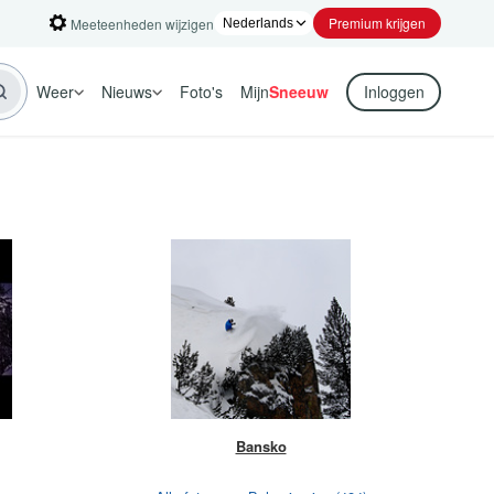
Premium krijgen
Meeteenheden wijzigen
Weer
Nieuws
Foto's
Mijn
Sneeuw
Inloggen
Bansko