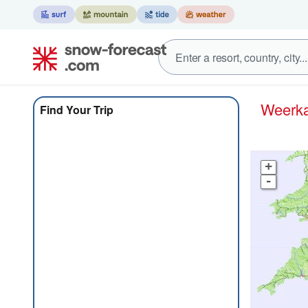
Weer
Find Your Trip
+
-