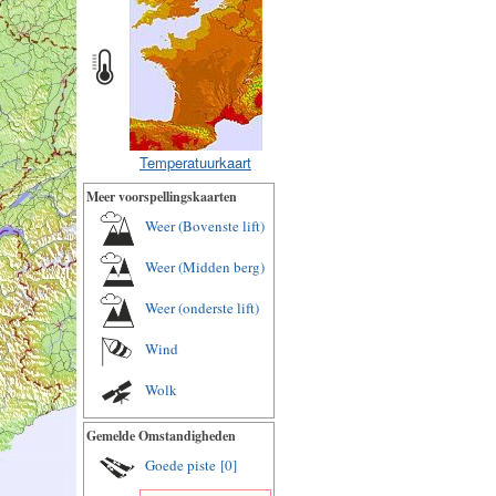
Temperatuurkaart
Meer voorspellingskaarten
Weer (Bovenste lift)
Weer (Midden berg)
Weer (onderste lift)
Wind
Wolk
Gemelde Omstandigheden
Goede piste
[0]