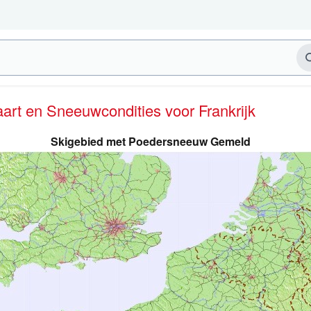
kaart en Sneeuwcondities
voor Frankrijk
Skigebied met Poedersneeuw Gemeld